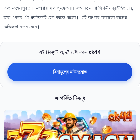
এবং ঝামেলামুক্ত। আপনারা যারা প্রফেশনাল কাজ করেন বা সিকিউর ব্রাউজিং চান,
তারা একবার এই প্ল্যাটফর্মটি চেক করতে পারেন। এটি আপনার অনলাইন কাজের
অভিজ্ঞতা বদলে দেবে।
এই নিবন্ধটি পছন্দ? চেষ্টা করুন
ck44
বিনামূল্যে ডাউনলোড
সম্পর্কিত নিবন্ধ