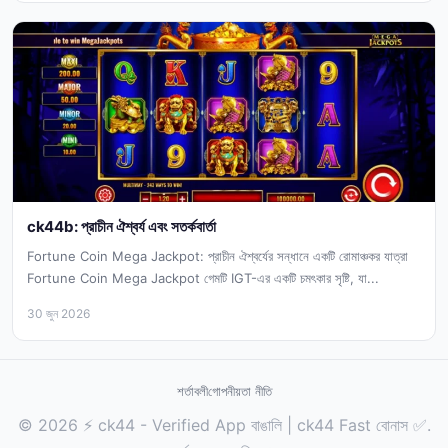
ck44b: প্রাচীন ঐশ্বর্য এবং সতর্কবার্তা
Fortune Coin Mega Jackpot: প্রাচীন ঐশ্বর্যের সন্ধানে একটি রোমাঞ্চকর যাত্রা
Fortune Coin Mega Jackpot গেমটি IGT-এর একটি চমৎকার সৃষ্টি, যা...
30 জুন 2026
শর্তাবলী
গোপনীয়তা নীতি
© 2026 ⚡ ck44 - Verified App বাঙালি | ck44 Fast বোনাস ✅.