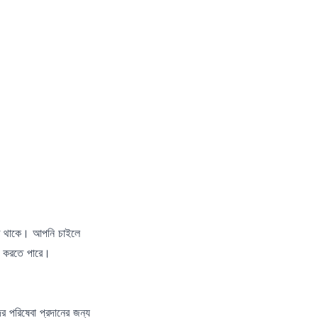
ত থাকে। আপনি চাইলে
াও করতে পারে।
 পরিষেবা প্রদানের জন্য