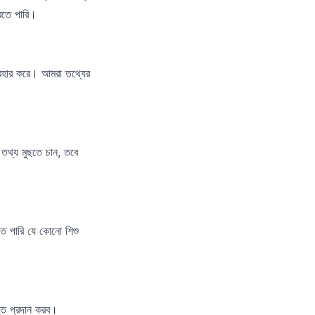
করতে পারি।
যবহার করে। আমরা তথ্যের
তথ্য মুছতে চান, তবে
ে পারি যে কোনো শিশু
্তি প্রদান করব।