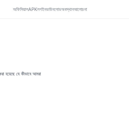
অফিসিয়াল
APK
লগইন
ডাউনলোড
অবস্থান
আলোচনা
করা হয়েছে যে কীভাবে আমরা